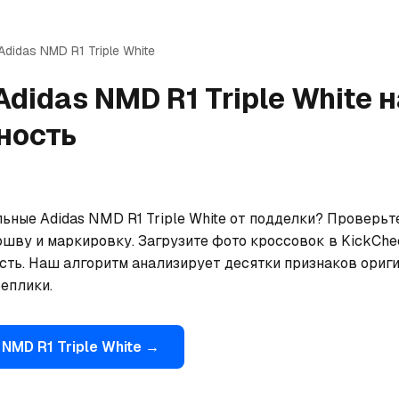
Adidas
NMD R1 Triple White
Adidas
NMD R1 Triple White
н
ность
ьные Adidas NMD R1 Triple White от подделки? Проверьте
ошву и маркировку. Загрузите фото кроссовок в KickChe
сть. Наш алгоритм анализирует десятки признаков ориги
еплики.
NMD R1 Triple White
→