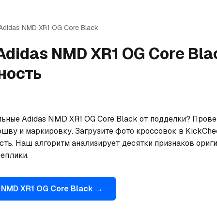
Adidas
NMD XR1 OG Core Black
Adidas
NMD XR1 OG Core Bla
ность
льные Adidas NMD XR1 OG Core Black от подделки? Прове
ошву и маркировку. Загрузите фото кроссовок в KickChe
сть. Наш алгоритм анализирует десятки признаков ориги
еплики.
NMD XR1 OG Core Black
→