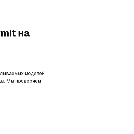
rmit
на
елываемых моделей. 
ды. Мы проверяем 