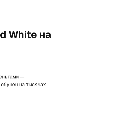
ud White
на
еньгами — 
обучен на тысячах 