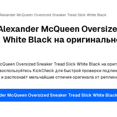
Alexander McQueen
Oversized Sneaker Tread Slick White Black
Alexander McQueen
Oversiz
k White Black
на оригинальн
Queen Oversized Sneaker Tread Slick White Black на ориг
воспользуйтесь KickCheck для быстрой проверки подлинн
р и распознаёт мельчайшие отличия оригинала от реплики
nder McQueen
Oversized Sneaker Tread Slick White Blac