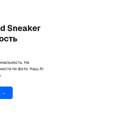
ed Sneaker
ость
инальность. Не 
ости по фото. Наш AI 
.
k
→