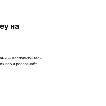
rey
на
гами — воспользуйтесь 
х пар и распознаёт 