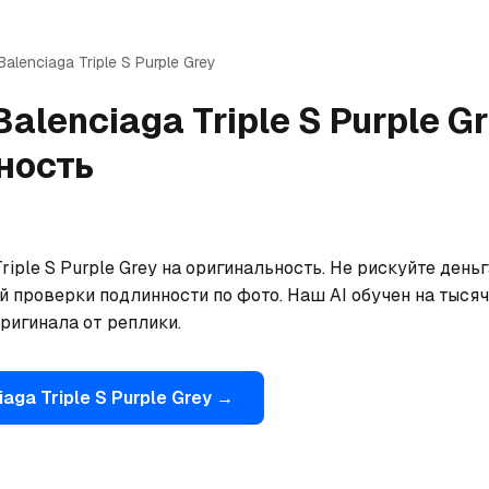
Balenciaga
Triple S Purple Grey
Balenciaga
Triple S Purple G
ность
riple S Purple Grey на оригинальность. Не рискуйте день
 проверки подлинности по фото. Наш AI обучен на тысяча
ригинала от реплики.
iaga
Triple S Purple Grey
→