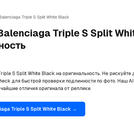
Balenciaga
Triple S Split White Black
Balenciaga
Triple S Split Wh
ность
iple S Split White Black на оригинальность. Не рискуйте 
eck для быстрой проверки подлинности по фото. Наш AI 
ьчайшие отличия оригинала от реплики.
iaga
Triple S Split White Black
→