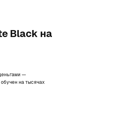
ite Black
на
деньгами — 
обучен на тысячах 