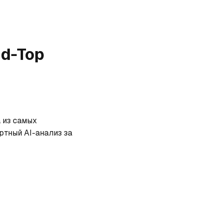
id-Top
 из самых 
тный AI-анализ за 