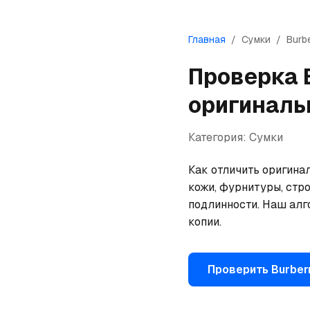
Главная
/
Сумки
/
Burb
Проверка
оригиналь
Категория:
Сумки
Как отличить оригинал
кожи, фурнитуры, стро
подлинности. Наш алг
копии.
Проверить
Burber