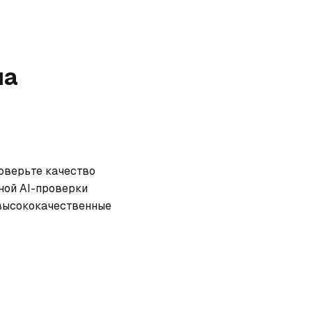
на
оверьте качество 
ной AI-проверки 
высококачественные 