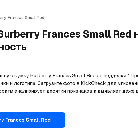
erry
Frances Small Red
Burberry
Frances Small Red
ность
ьную сумку Burberry Frances Small Red от подделки? Пр
чки и логотипа. Загрузите фото в KickCheck для мгновен
оритм анализирует десятки признаков и выявляет даже 
ry
Frances Small Red
→