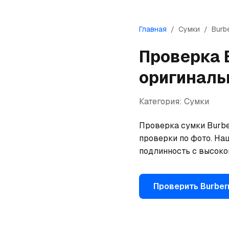
Главная
/
Сумки
/
Burb
Проверка
оригиналь
Категория:
Сумки
Проверка сумки Burber
проверки по фото. На
подлинность с высоко
Проверить
Burber