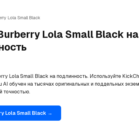
erry
Lola Small Black
Burberry
Lola Small Black
на
ность
ry Lola Small Black на подлинность. Используйте KickCh
ш AI обучен на тысячах оригинальных и поддельных экзем
й точностью.
ry
Lola Small Black
→