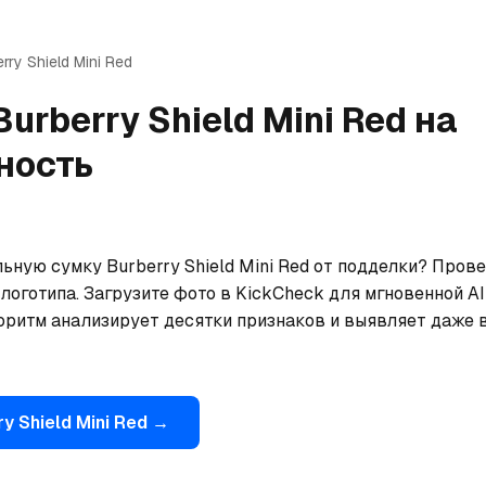
erry
Shield Mini Red
Burberry
Shield Mini Red
на
ность
ьную сумку Burberry Shield Mini Red от подделки? Прове
логотипа. Загрузите фото в KickCheck для мгновенной AI
оритм анализирует десятки признаков и выявляет даже 
ry
Shield Mini Red
→