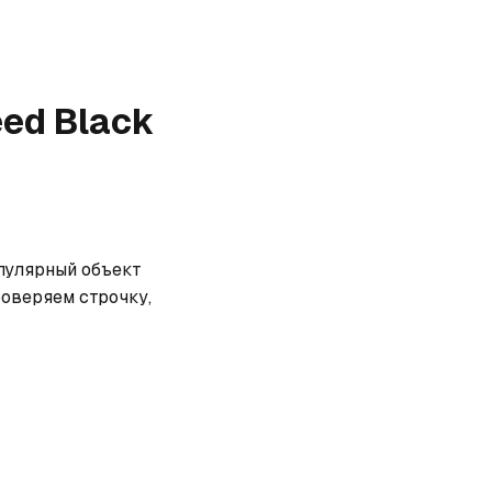
eed Black
пулярный объект 
оверяем строчку, 