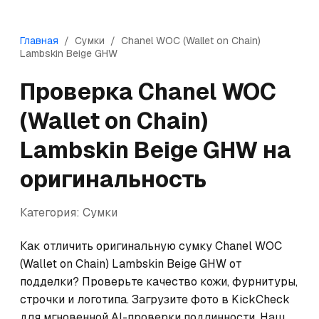
Главная
/
Сумки
/
Chanel
WOC (Wallet on Chain)
Lambskin Beige GHW
Проверка
Chanel
WOC
(Wallet on Chain)
Lambskin Beige GHW
на
оригинальность
Категория:
Сумки
Как отличить оригинальную сумку Chanel WOC 
(Wallet on Chain) Lambskin Beige GHW от 
подделки? Проверьте качество кожи, фурнитуры, 
строчки и логотипа. Загрузите фото в KickCheck 
для мгновенной AI-проверки подлинности. Наш 