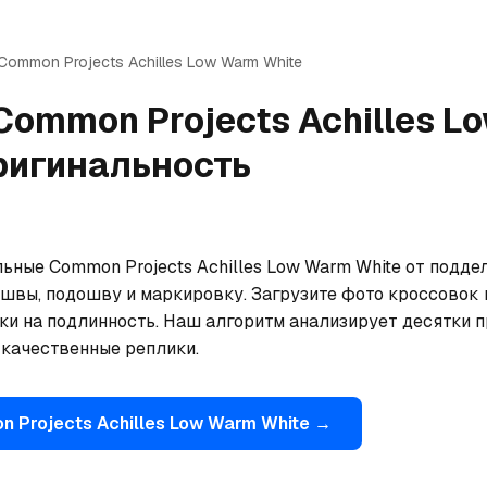
Common Projects
Achilles Low Warm White
Common Projects
Achilles L
ригинальность
ьные Common Projects Achilles Low Warm White от подде
 швы, подошву и маркировку. Загрузите фото кроссовок в
ки на подлинность. Наш алгоритм анализирует десятки п
качественные реплики.
n Projects
Achilles Low Warm White
→