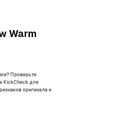
ow Warm
лки? Проверьте 
 KickCheck для 
ризнаков оригинала и 