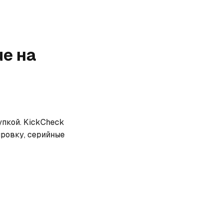
ue
на
пкой. KickCheck 
ровку, серийные 