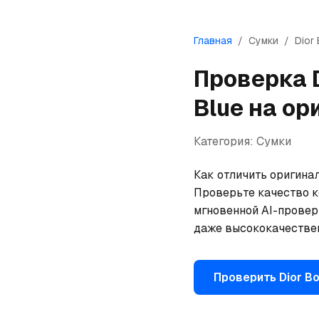
Главная
/
Сумки
/
Dior
Проверка
Blue
на ор
Категория:
Сумки
Как отличить оригинал
Проверьте качество ко
мгновенной AI-провер
даже высококачествен
Проверить
Dior
Bo