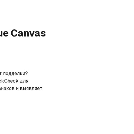
ue Canvas
т подделки? 
ckCheck для 
наков и выявляет 