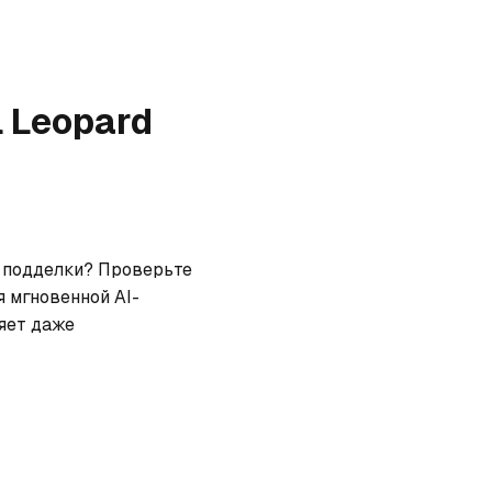
l Leopard
т подделки? Проверьте 
я мгновенной AI-
ет даже 