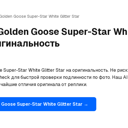
Golden Goose
Super-Star White Glitter Star
Golden Goose
Super-Star Whi
игинальность
 Super-Star White Glitter Star на оригинальность. Не рис
eck для быстрой проверки подлинности по фото. Наш AI 
ьчайшие отличия оригинала от реплики.
 Goose
Super-Star White Glitter Star
→