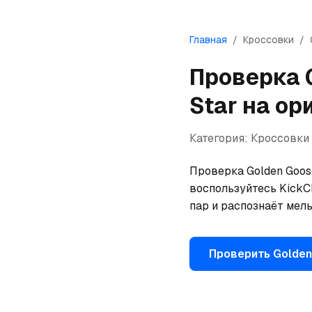
Главная
/
Кроссовки
/
Проверка
Star
на ор
Категория:
Кроссовки
Проверка Golden Goose
воспользуйтесь KickCh
пар и распознаёт мел
Проверить
Golden