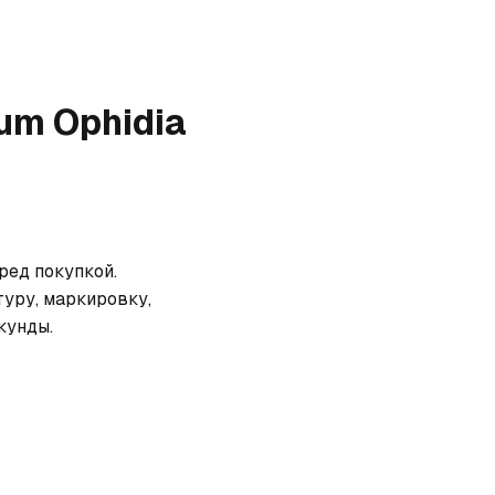
um Ophidia
ед покупкой. 
уру, маркировку, 
кунды.