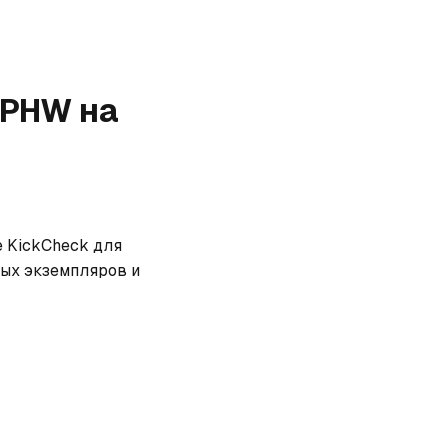
k PHW
на
 KickCheck для 
ых экземпляров и 