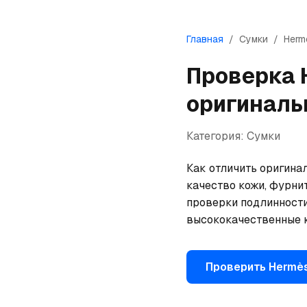
Главная
/
Сумки
/
Herm
Проверка
оригиналь
Категория:
Сумки
Как отличить оригина
качество кожи, фурнит
проверки подлинности
высококачественные к
Проверить
Hermè