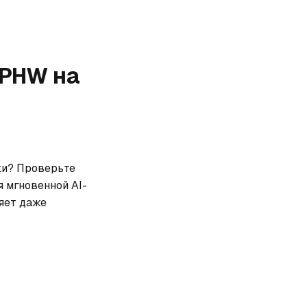
k PHW
на
ки? Проверьте 
я мгновенной AI-
ет даже 