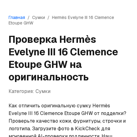
Главная
/
Сумки
/
Hermès
Evelyne III 16 Clemence
Etoupe GHW
Проверка
Hermès
Evelyne III 16 Clemence
Etoupe GHW
на
оригинальность
Категория:
Сумки
Как отличить оригинальную сумку Hermès 
Evelyne III 16 Clemence Etoupe GHW от подделки? 
Проверьте качество кожи, фурнитуры, строчки и 
логотипа. Загрузите фото в KickCheck для 
мгновенной AI-проверки подлинности. Наш 