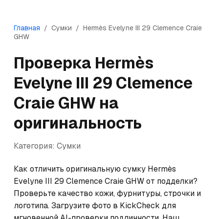
Главная
/
Сумки
/
Hermès
Evelyne III 29 Clemence Craie
GHW
Проверка
Hermès
Evelyne III 29 Clemence
Craie GHW
на
оригинальность
Категория:
Сумки
Как отличить оригинальную сумку Hermès 
Evelyne III 29 Clemence Craie GHW от подделки? 
Проверьте качество кожи, фурнитуры, строчки и 
логотипа. Загрузите фото в KickCheck для 
мгновенной AI-проверки подлинности. Наш 