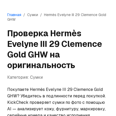
Главная
/
Сумки
/
Hermès
Evelyne III 29 Clemence Gold
GHW
Проверка
Hermès
Evelyne III 29 Clemence
Gold GHW
на
оригинальность
Категория:
Сумки
Покупаете Hermès Evelyne III 29 Clemence Gold 
GHW? Убедитесь в подлинности перед покупкой. 
KickCheck проверяет сумки по фото с помощью 
AI — анализирует кожу, фурнитуру, маркировку, 
серийные номера и качество исполнения. 