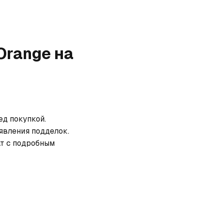
 Orange
на
д покупкой. 
вления подделок. 
т с подробным 