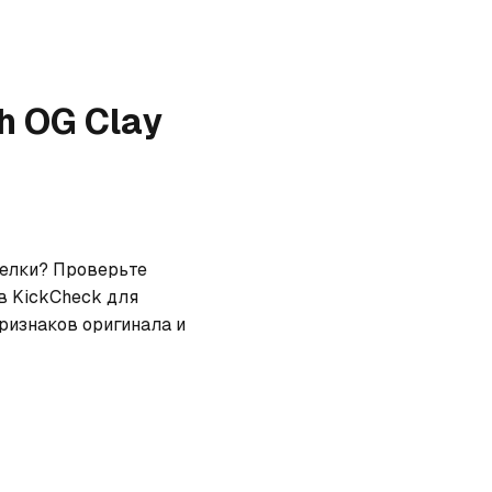
gh OG Clay
делки? Проверьте 
 KickCheck для 
ризнаков оригинала и 