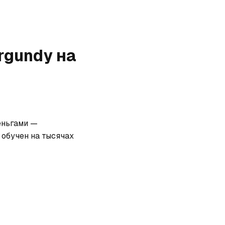
urgundy
на
еньгами — 
обучен на тысячах 