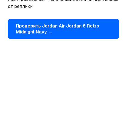
от реплики.
Проверить
Jordan
Air Jordan 6 Retro
Midnight Navy
→