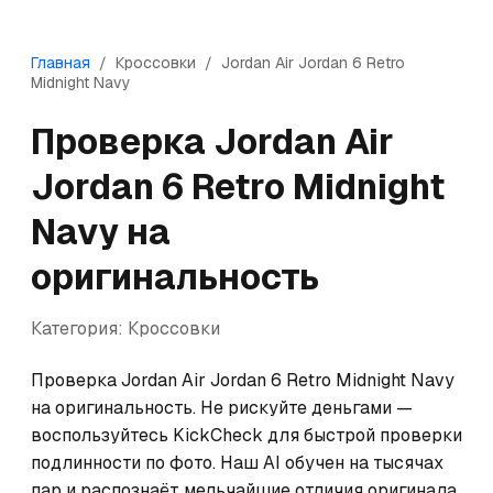
Главная
/
Кроссовки
/
Jordan
Air Jordan 6 Retro
Midnight Navy
Проверка
Jordan
Air
Jordan 6 Retro Midnight
Navy
на
оригинальность
Категория:
Кроссовки
Проверка Jordan Air Jordan 6 Retro Midnight Navy 
на оригинальность. Не рискуйте деньгами — 
воспользуйтесь KickCheck для быстрой проверки 
подлинности по фото. Наш AI обучен на тысячах 
пар и распознаёт мельчайшие отличия оригинала 