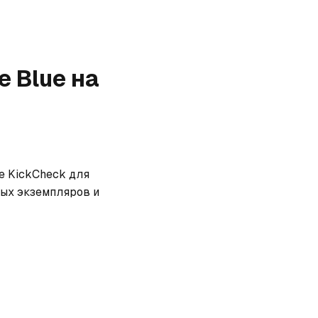
e Blue
на
е KickCheck для 
ых экземпляров и 