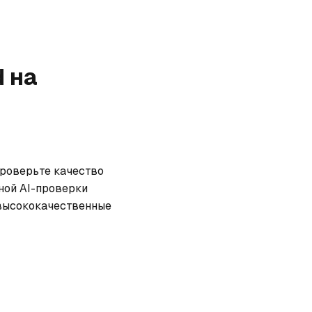
d
на
Проверьте качество 
ной AI-проверки 
высококачественные 