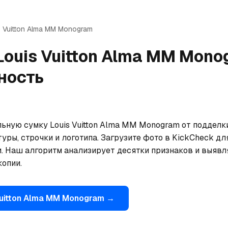
 Vuitton
Alma MM Monogram
Louis Vuitton
Alma MM Mono
ность
льную сумку Louis Vuitton Alma MM Monogram от подделк
уры, строчки и логотипа. Загрузите фото в KickCheck дл
. Наш алгоритм анализирует десятки признаков и выявля
опии.
uitton
Alma MM Monogram
→