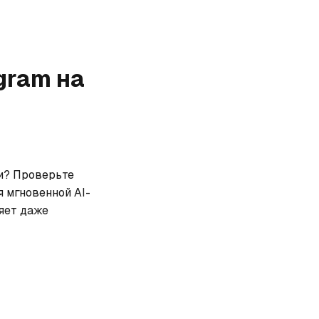
gram
на
и? Проверьте 
я мгновенной AI-
ет даже 