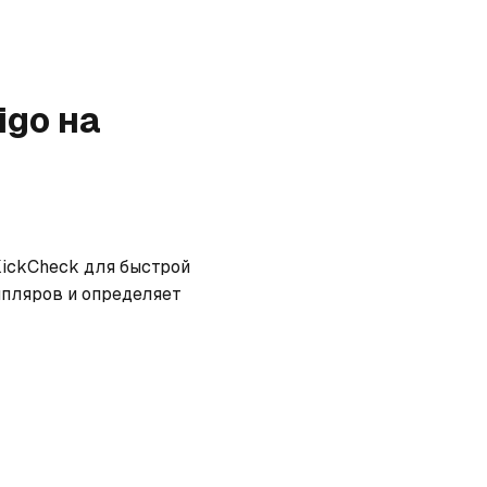
igo
на
KickCheck для быстрой 
пляров и определяет 