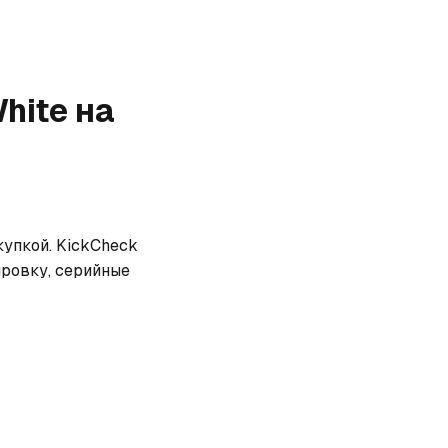
hite
на
купкой. KickCheck 
ровку, серийные 