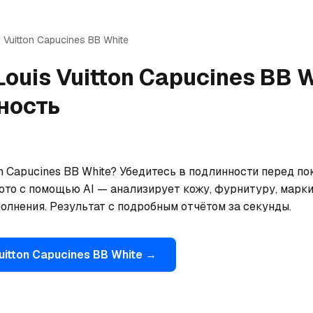
 Vuitton
Capucines BB White
Louis Vuitton
Capucines BB W
ность
on Capucines BB White? Убедитесь в подлинности перед по
ото с помощью AI — анализирует кожу, фурнитуру, марки
олнения. Результат с подробным отчётом за секунды.
uitton
Capucines BB White
→