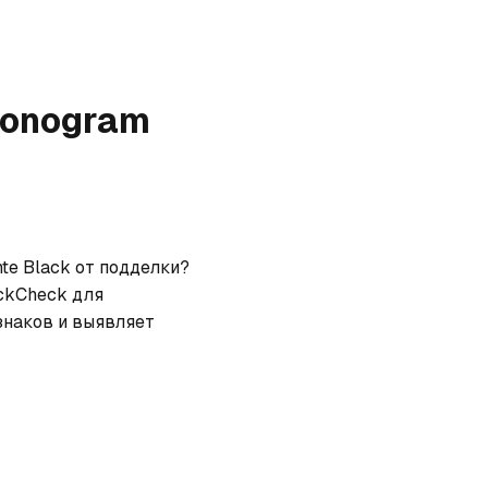
Monogram
e Black от подделки? 
ckCheck для 
наков и выявляет 