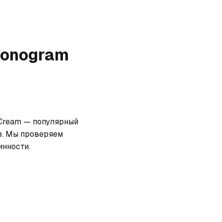
 Monogram
 Cream — популярный 
з. Мы проверяем 
инности.