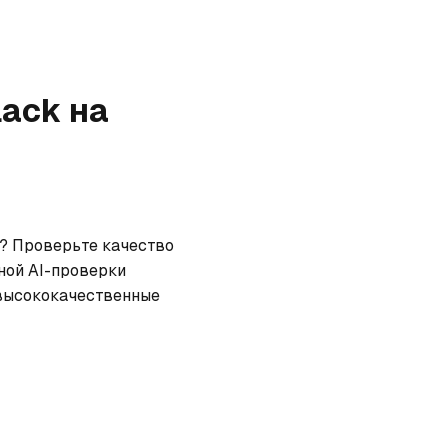
lack
на
? Проверьте качество 
ной AI-проверки 
высококачественные 