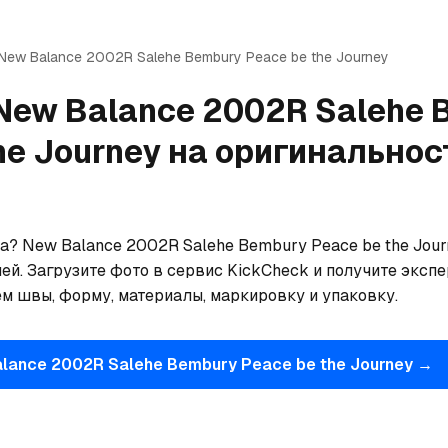
New Balance
2002R Salehe Bembury Peace be the Journey
New Balance
2002R Salehe 
he Journey
на оригинальнос
а? New Balance 2002R Salehe Bembury Peace be the Journ
. Загрузите фото в сервис KickCheck и получите экспер
м швы, форму, материалы, маркировку и упаковку.
alance
2002R Salehe Bembury Peace be the Journey
→