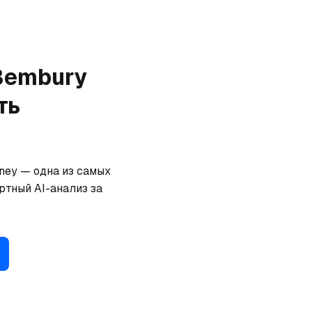
Bembury
ть
ey — одна из самых 
тный AI-анализ за 