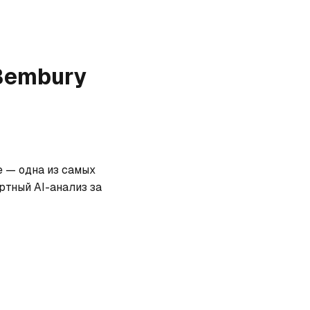
Bembury
 — одна из самых 
тный AI-анализ за 