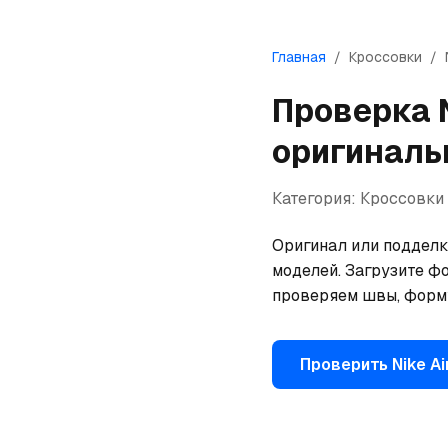
Главная
/
Кроссовки
/
Проверка
оригиналь
Категория:
Кроссовки
Оригинал или подделка
моделей. Загрузите фо
проверяем швы, форму
Проверить
Nike
Ai