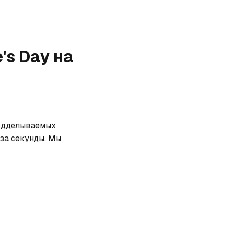
e's Day
на
подделываемых 
за секунды. Мы 