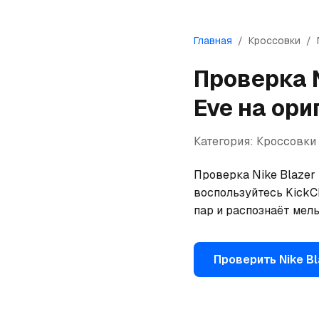
Главная
/
Кроссовки
/
Проверка
Eve
на ори
Категория:
Кроссовки
Проверка Nike Blazer 
воспользуйтесь KickCh
пар и распознаёт мел
Проверить
Nike
Bl