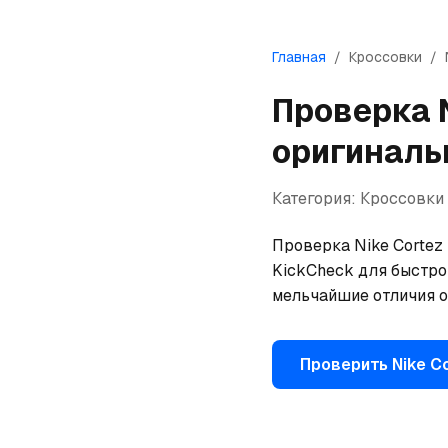
Главная
/
Кроссовки
/
Проверка
оригиналь
Категория:
Кроссовки
Проверка Nike Cortez 
KickCheck для быстрой
мельчайшие отличия о
Проверить
Nike
Co