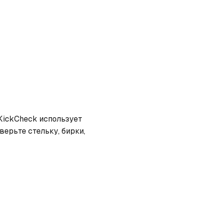
KickCheck использует 
рьте стельку, бирки, 