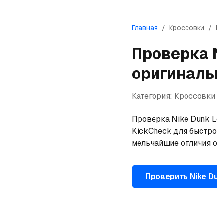
Главная
/
Кроссовки
/
Проверка
оригиналь
Категория:
Кроссовки
Проверка Nike Dunk L
KickCheck для быстрой
мельчайшие отличия о
Проверить
Nike
Du