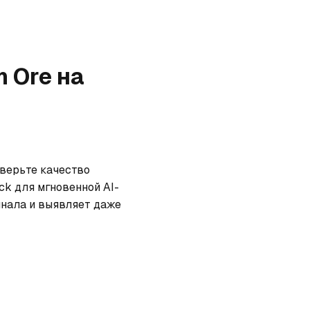
n Ore
на
оверьте качество 
ck для мгновенной AI-
нала и выявляет даже 