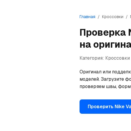
Главная
/
Кроссовки
/
Проверка
на оригин
Категория:
Кроссовки
Оригинал или подделка
моделей. Загрузите фо
проверяем швы, форму
Проверить
Nike
Va