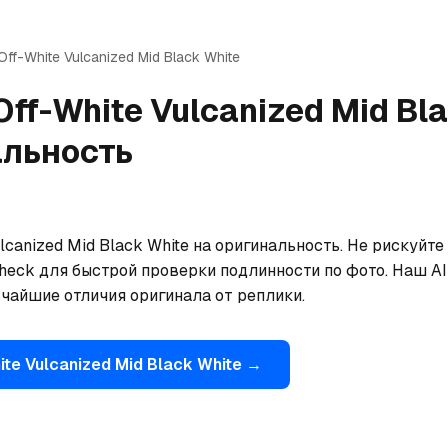
Off-White
Vulcanized Mid Black White
Off-White
Vulcanized Mid Bl
альность
lcanized Mid Black White на оригинальность. Не рискуйте
eck для быстрой проверки подлинности по фото. Наш AI 
ьчайшие отличия оригинала от реплики.
ite
Vulcanized Mid Black White
→