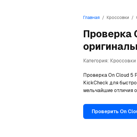
Главная
/
Кроссовки
/
Проверка
оригиналь
Категория:
Кроссовки
Проверка On Cloud 5 F
KickCheck для быстрой
мельчайшие отличия о
Проверить
On
Clo