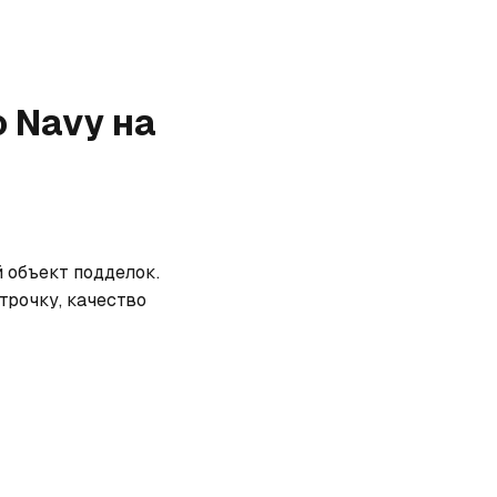
o Navy
на
 объект подделок. 
рочку, качество 