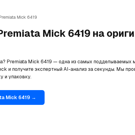
Premiata
Mick 6419
Premiata
Mick 6419
на ориг
а? Premiata Mick 6419 — одна из самых подделываемых м
ck и получите экспертный AI-анализ за секунды. Мы про
у и упаковку.
ta
Mick 6419
→