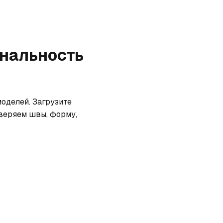
инальность
оделей. Загрузите 
веряем швы, форму, 