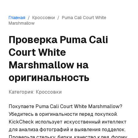
Главная
/
Кроссовки
/
Puma
Cali Court White
Marshmallow
Проверка
Puma
Cali
Court White
Marshmallow
на
оригинальность
Категория:
Кроссовки
Покупаете Puma Cali Court White Marshmallow? 
Убедитесь в оригинальности перед покупкой. 
KickCheck использует искусственный интеллект 
для анализа фотографий и выявления подделок. 
Проверьте стельку, бирки, качество клея, форму 